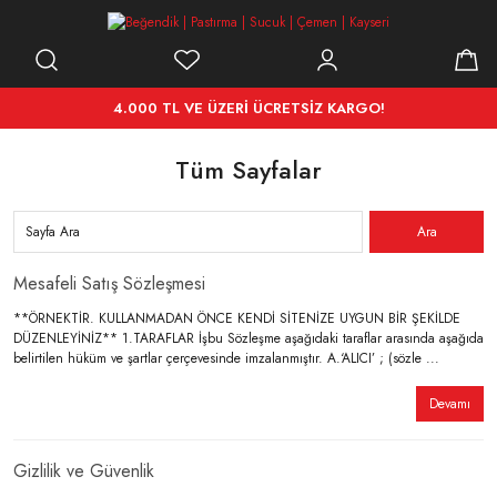
4.000 TL VE ÜZERİ ÜCRETSİZ KARGO!
Tüm Sayfalar
Mesafeli Satış Sözleşmesi
**ÖRNEKTİR. KULLANMADAN ÖNCE KENDİ SİTENİZE UYGUN BİR ŞEKİLDE
DÜZENLEYİNİZ** 1.TARAFLAR İşbu Sözleşme aşağıdaki taraflar arasında aşağıda
belirtilen hüküm ve şartlar çerçevesinde imzalanmıştır. A.‘ALICI’ ; (sözle ...
Devamı
Gizlilik ve Güvenlik