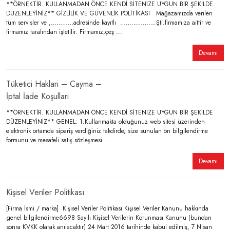
**ÖRNEKTİR. KULLANMADAN ÖNCE KENDİ SİTENİZE UYGUN BİR ŞEKİLDE
DÜZENLEYİNİZ** GİZLİLİK VE GÜVENLİK POLİTİKASI Mağazamızda verilen
tüm servisler ve ,…………adresinde kayıtlı ……………….Şti.firmamıza aittir ve
firmamız tarafından işletilir. Firmamız,çeş ...
Devamı
Tüketici Haklari – Cayma –
İptal İade Koşullari
**ÖRNEKTİR. KULLANMADAN ÖNCE KENDİ SİTENİZE UYGUN BİR ŞEKİLDE
DÜZENLEYİNİZ** GENEL: 1.Kullanmakta olduğunuz web sitesi üzerinden
elektronik ortamda sipariş verdiğiniz takdirde, size sunulan ön bilgilendirme
formunu ve mesafeli satış sözleşmesi ...
Devamı
Kişisel Veriler Politikası
[Firma İsmi / marka] Kişisel Veriler Politikası Kişisel Veriler Kanunu hakkında
genel bilgilendirme6698 Sayılı Kişisel Verilerin Korunması Kanunu (bundan
sonra KVKK olarak anılacaktır) 24 Mart 2016 tarihinde kabul edilmiş, 7 Nisan