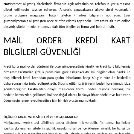
Not:
İnternet alışveriş sitelerinde firmanın açık adresinin ve telefonun yer almasına
dikkat edilmesini tavsiye ediyoruz. Alışveriş yapacaksanız alışverişinizi yapmadan
ürünü aldığınız mağazanın bütün telefon / adres bilgilerini not edin. Eğer
güvenmiyorsanız alışverişten önce telefon ederek teyit edin. Firmamıza ait tüm online
alışveriş sitelerimizde firmamıza dair tüm bilgiler ve firma yeri belirtilmiştir.
MAİL ORDER KREDİ KART
BİLGİLERİ GÜVENLİĞİ
Kredi kartı mail-order yöntemi ile bize göndereceğiniz kimlik ve kredi kart bilgileriniz
firmamız tarafından gizlilik prensibine göre saklanacaktır. Bu bilgiler olası banka ile
oluşubilecek kredi kartından para çekim itirazlarına karşı 60 gün süre ile bekletilip
daha sonrasında imha edilmektedir. Sipariş ettiğiniz ürünlerin bedeli karşılığında bize
göndereceğiniz tarafınızdan onaylı mail-order formu bedeli dışında herhangi bir
bedelin kartınızdan çekilmesi halinde doğal olarak bankaya itiraz edebilir ve bu tutarın
ödenmesini engelleyebileceğiniz için bir risk oluşturmamaktadır.
ÜÇÜNCÜ TARAF WEB SİTELERİ VE UYGULAMALAR
Mağazamız, web sitesi dâhilinde başka sitelere link verebilir. Firmamız, bu linkler
vasıtasıyla erişilen sitelerin gizlilik uygulamaları ve içeriklerine yönelik herhangi bir