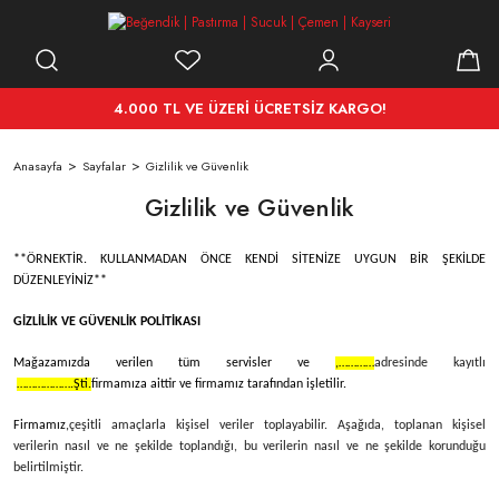
4.000 TL VE ÜZERİ ÜCRETSİZ KARGO!
Anasayfa
Sayfalar
Gizlilik ve Güvenlik
Gizlilik ve Güvenlik
**ÖRNEKTİR. KULLANMADAN ÖNCE KENDİ SİTENİZE UYGUN BİR ŞEKİLDE
DÜZENLEYİNİZ**
GİZLİLİK VE GÜVENLİK POLİTİKASI
Mağazamızda verilen tüm servisler ve
,…………
adresinde kayıtlı
……………….Şti.
firmamıza aittir ve firmamız tarafından işletilir.
Firmamız,
çeşitli amaçlarla kişisel veriler toplayabilir. Aşağıda, toplanan kişisel
verilerin nasıl ve ne şekilde toplandığı, bu verilerin nasıl ve ne şekilde korunduğu
belirtilmiştir.