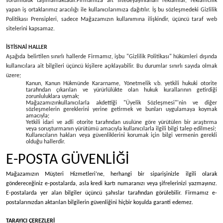
sorumluluk taşımamaktadır.
Firmamıza ait sitede
yayınlanan reklamlar, reklamcılık
yapan iş ortaklarımız aracılığı ile kullanıcılarımıza dağıtılır. İş bu sözleşmedeki Gizlilik
Politikası Prensipleri, sadece Mağazamızın kullanımına ilişkindir, üçüncü taraf web
sitelerini kapsamaz.
İSTİSNAİ HALLER
Aşağıda belirtilen sınırlı hallerde Firmamız, işbu "Gizlilik Politikası" hükümleri dışında
kullanıcılara ait bilgileri üçüncü kişilere açıklayabilir. Bu durumlar sınırlı sayıda olmak
üzere;
Kanun, Kanun Hükmünde Kararname, Yönetmelik v.b. yetkili hukuki otorite
tarafından çıkarılan ve yürürlülükte olan hukuk kurallarının getirdiği
zorunluluklara uymak;
Mağazamızınkullanıcılarla akdettiği "Üyelik Sözleşmesi"'nin ve diğer
sözleşmelerin gereklerini yerine getirmek ve bunları uygulamaya koymak
amacıyla;
Yetkili idari ve adli otorite tarafından usulüne göre yürütülen bir araştırma
veya soruşturmanın yürütümü amacıyla kullanıcılarla ilgili bilgi talep edilmesi;
Kullanıcıların hakları veya güvenliklerini korumak için bilgi vermenin gerekli
olduğu hallerdir.
E-POSTA GÜVENLİĞİ
Mağazamızın Müşteri Hizmetleri’ne, herhangi bir siparişinizle ilgili olarak
göndereceğiniz e-postalarda, asla kredi kartı numaranızı veya şifrelerinizi yazmayınız.
E-postalarda yer alan bilgiler üçüncü şahıslar tarafından görülebilir. Firmamız e-
postalarınızdan aktarılan bilgilerin güvenliğini hiçbir koşulda garanti edemez.
TARAYICI ÇEREZLERİ