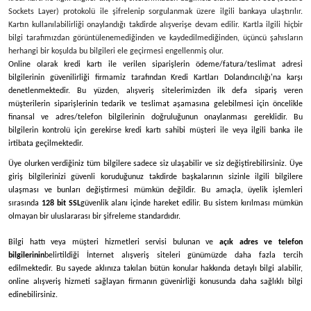
Sockets Layer) protokolü ile şifrelenip sorgulanmak üzere ilgili bankaya ulaştırılır.
Kartın kullanılabilirliği onaylandığı takdirde alışverişe devam edilir. Kartla ilgili hiçbir
bilgi tarafımızdan görüntülenemediğinden ve kaydedilmediğinden, üçüncü şahısların
herhangi bir koşulda bu bilgileri ele geçirmesi engellenmiş olur.
Online olarak kredi kartı ile verilen siparişlerin ödeme/fatura/teslimat adresi
bilgilerinin güvenilirliği firmamiz tarafından Kredi Kartları Dolandırıcılığı'na karşı
denetlenmektedir. Bu yüzden, alışveriş sitelerimizden ilk defa sipariş veren
müşterilerin siparişlerinin tedarik ve teslimat aşamasına gelebilmesi için öncelikle
finansal ve adres/telefon bilgilerinin doğruluğunun onaylanması gereklidir. Bu
bilgilerin kontrolü için gerekirse kredi kartı sahibi müşteri ile veya ilgili banka ile
irtibata geçilmektedir.
Üye olurken verdiğiniz tüm bilgilere sadece siz ulaşabilir ve siz değiştirebilirsiniz. Üye
giriş bilgilerinizi güvenli koruduğunuz takdirde başkalarının sizinle ilgili bilgilere
ulaşması ve bunları değiştirmesi mümkün değildir. Bu amaçla, üyelik işlemleri
sırasında
128 bit SSL
güvenlik alanı içinde hareket edilir. Bu sistem kırılması mümkün
olmayan bir uluslararası bir şifreleme standardıdır.
Bilgi hattı veya müşteri hizmetleri servisi bulunan ve
açık adres ve telefon
bilgilerinin
belirtildiği İnternet alışveriş siteleri günümüzde daha fazla tercih
edilmektedir. Bu sayede aklınıza takılan bütün konular hakkında detaylı bilgi alabilir,
online alışveriş hizmeti sağlayan firmanın güvenirliği konusunda daha sağlıklı bilgi
edinebilirsiniz.