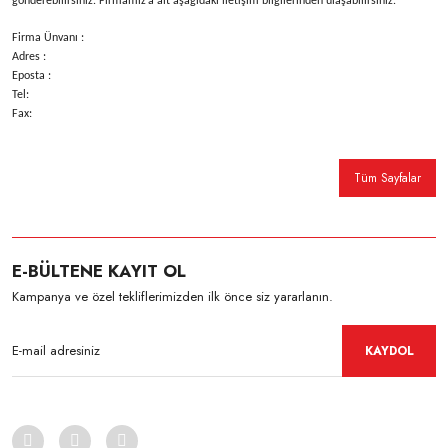
gönderebilirsiniz. Firmamız’a ait aşağıdaki iletişim bilgilerinden ulaşabilirsiniz.
Firma Ünvanı :
Adres :
Eposta :
Tel:
Fax:
Tüm Sayfalar
E-BÜLTENE KAYIT OL
Kampanya ve özel tekliflerimizden ilk önce siz yararlanın.
KAYDOL