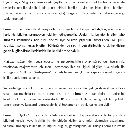
Üyelik veya
Mağazamız
üzerindeki çeşitli form ve anketlerin doldurulması suretiyle
üyelerin kendileriyle ilgili bir takım kişisel bilgileri (isim-soy isim, firma bilgileri,
telefon, adres veya e-posta adresleri gibi)
Mağazamız
tarafından işin doğası gereği
toplanmaktadır.
Firmamız bazı dönemlerde müşterilerine ve üyelerine kampanya bilgileri, yeni ürünler
hakkında bilgiler, promosyon teklifleri gönderebilir. Üyelerimiz bu gibi bilgileri alıp
almama konusunda her türlü seçimi üye olurken yapabilir, sonrasında üye girişi
yaptıktan sonra hesap bilgileri bölümünden bu seçimi değiştirilebilir ya da kendisine
gelen bilgilendirme iletisindeki linkle bildirim yapabilir.
Mağazamız
üzerinden veya eposta ile gerçekleştirilen onay sürecinde, üyelerimiz
tarafından mağazamıza elektronik ortamdan iletilen kişisel bilgiler, Üyelerimiz ile
yaptığımız "Kullanıcı Sözleşmesi" ile belirlenen amaçlar ve kapsam dışında üçüncü
kişilere açıklanmayacaktır.
Sistemle ilgili sorunların tanımlanması ve verilen hizmet ile ilgili çıkabilecek sorunların
veya uyuşmazlıkların hızla çözülmesi için,
Firmamız
, üyelerinin IP adresini
kaydetmekte ve bunu kullanmaktadır. IP adresleri, kullanıcıları genel bir şekilde
tanımlamak ve kapsamlı demografik bilgi toplamak amacıyla da kullanılabilir.
Firmamız
, Üyelik Sözleşmesi ile belirlenen amaçlar ve kapsam dışında da, talep edilen
bilgileri kendisi veya işbirliği içinde olduğu kişiler tarafından doğrudan pazarlama
yapmak amacıyla kullanabilir. Kişisel bilgiler, gerektiğinde kullanıcıyla temas kurmak