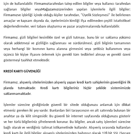
için de kullanılabilir.
Firmamız
tarafından talep edilen bilgiler veya kullanıcı tarafından
sağlanan bilgiler veya
Mağazamız
üzerinden yapılan işlemlerle ilgili bilgiler;
Firmamız
ve işbirliği içinde olduğu kişiler tarafından, "Üyelik Sözleşmesi" ile belirlenen
amaçlar ve kapsam dışında da, üyelerimizin kimliği ifşa edilmeden çeşitli istatistiksel
değerlendirmeler, veri tabanı oluşturma ve pazar araştırmalarında kullanılabilir.
Firmamız
, gizli bilgileri kesinlikle özel ve gizli tutmayı, bunu bir sır saklama yükümü
olarak addetmeyi ve gizliliğin sağlanması ve sürdürülmesi, gizli bilginin tamamının
veya herhangi bir kısmının kamu alanına girmesini veya yetkisiz kullanımını veya
üçüncü bir kişiye ifşasını önlemek için gerekli tüm tedbirleri almayı ve gerekli özeni
göstermeyi taahhüt etmektedir.
KREDİ KARTI GÜVENLİĞİ
Firmamız
, alışveriş sitelerimizden alışveriş yapan kredi kartı sahiplerinin güvenliğini ilk
planda tutmaktadır. Kredi kartı bilgileriniz hiçbir şekilde sistemimizde
saklanmamaktadır.
İşlemler sürecine girdiğinizde güvenli bir sitede olduğunuzu anlamak için dikkat
etmeniz gereken iki şey vardır. Bunlardan biri tarayıcınızın en alt satırında bulunan bir
anahtar ya da kilit simgesidir. Bu güvenli bir internet sayfasında olduğunuzu gösterir
ve her türlü bilgileriniz şifrelenerek korunur. Bu bilgiler, ancak satış işlemleri sürecine
bağlı olarak ve verdiğiniz talimat istikametinde kullanılır. Alışveriş sırasında kullanılan
kredi kartı ile ilgili bilgiler alışveriş sitelerimizden bağımsız olarak 128 bit SSL (Secure